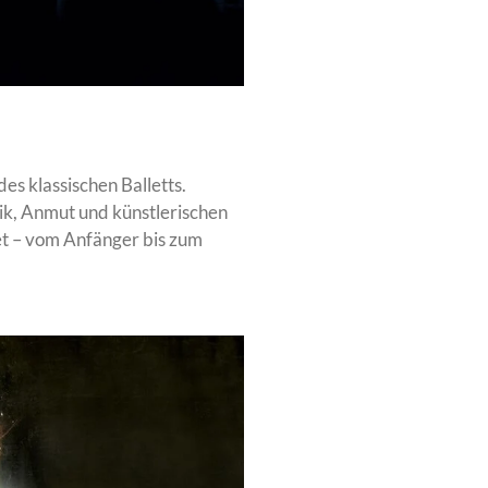
des klassischen Balletts.
ik, Anmut und künstlerischen
et – vom Anfänger bis zum