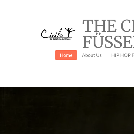
Zum
Hauptinhalt
THE C
springen
FÜSSE
Home
About Us
HIP HOP 