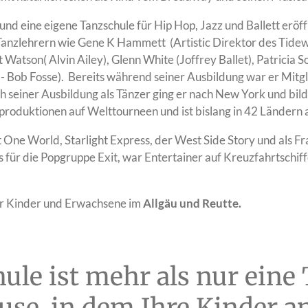
 und eine eigene
Tanzschule
für Hip Hop, Jazz und Ballett eröff
Tanzlehrern wie Gene K Hammett (Artistic Direktor des Tidew
 Watson( Alvin Ailey), Glenn White (Joffrey Ballet), Patricia 
lm - Bob Fosse). Bereits während seiner Ausbildung war er Mitg
ch seiner Ausbildung als Tänzer ging er nach New York und bild
-produktionen auf Welttourneen und ist bislang in 42 Ländern 
st One World, Starlight Express, der West Side Story und als F
 für die Popgruppe Exit, war Entertainer auf Kreuzfahrtschif
für Kinder und Erwachsene im
Allgäu und Reutte
.
ule ist mehr als nur eine 
use, in dem Ihre Kinder a