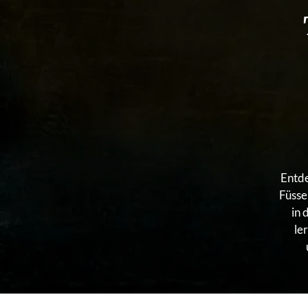
FÜ
BA
HI
Entde
Füsse
in 
le