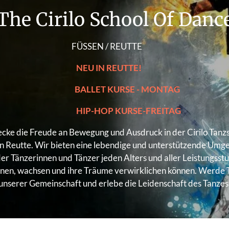
The Cirilo School Of Danc
SSEN / REUTTE
NEU IN REUTTE!
LLET KURSE - MONTAG
P-HOP KURSE-FREITAG
cke die Freude an Bewegung und Ausdruck in der Cirilo Tanz
n Reutte. Wir bieten eine lebendige und unterstützende Umg
der Tänzerinnen und Tänzer jeden Alters und aller Leistungsst
rnen, wachsen und ihre Träume verwirklichen können. Werde T
unserer Gemeinschaft und erlebe die Leidenschaft des Tanzes